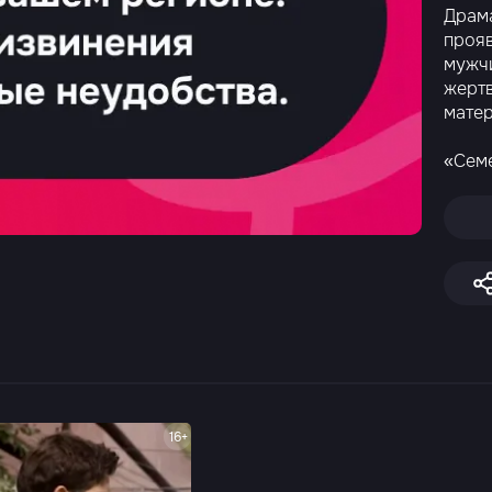
Драма
проя
мужчи
жертв
матер
«Сем
16+