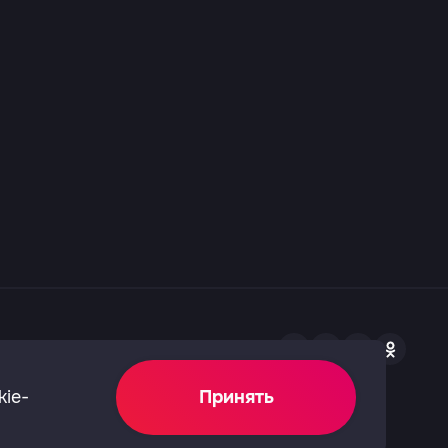
нных
Не показывает Ю?
kie-
Принять