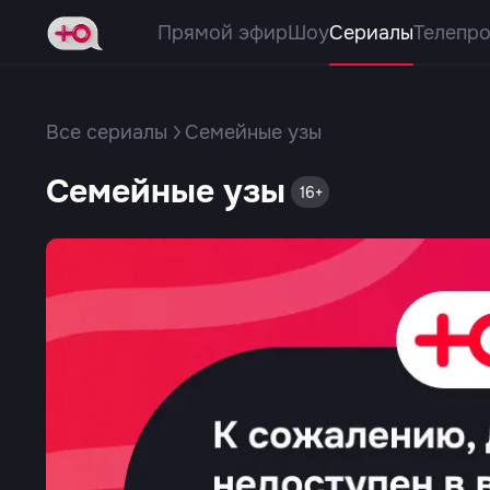
Прямой эфир
Шоу
Сериалы
Телепр
Все сериалы
Семейные узы
Семейные узы
16+