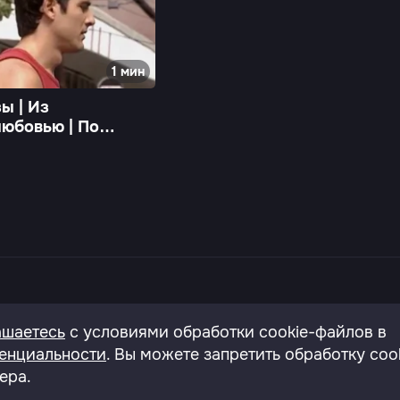
1 мин
ы | Из
любовью | По
:00
онфиденциальности
Согласие на обработку перс.да
ашаетесь
с условиями обработки cookie-файлов в
енциальности
. Вы можете запретить обработку coo
ера.
., д.43