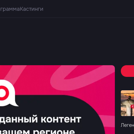
ограмма
Кастинги
Леген