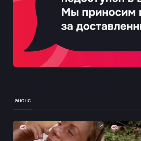
анонс
16+