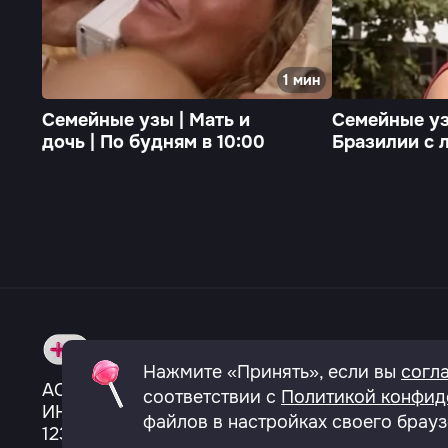
1 мин
Семейные узы | Мать и
Семейные уз
дочь | По будням в 10:00
Бразилии с 
будням в 10
О телеканале
Вакансии
Политика к
Нажмите «Принять», если вы
согл
АО «ТВ сервис»
соответствии с
Политикой конфид
ИНН 7703136921
файлов в настройках своего брауз
123557, город Москва, Большой Тишинский пер