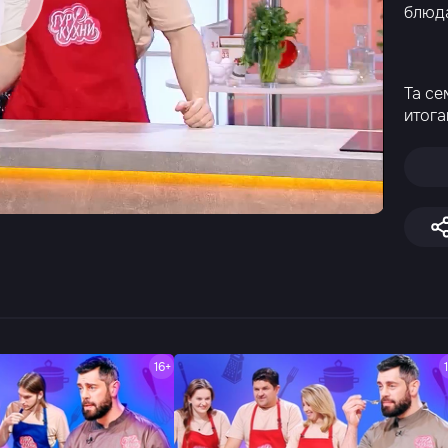
блюда
Та се
итога
16+