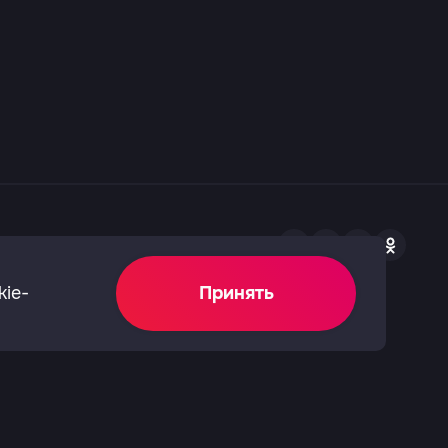
нных
Не показывает Ю?
kie-
Принять