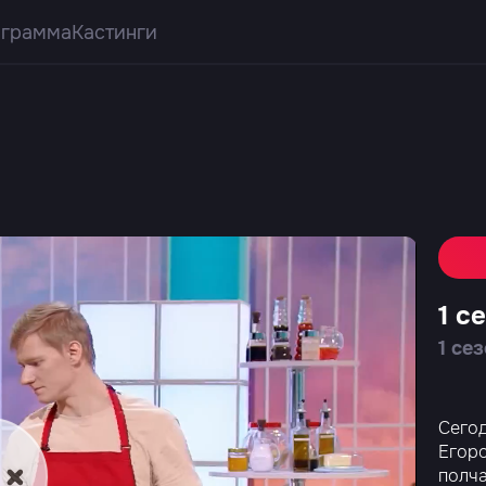
ограмма
Кастинги
1 с
1 се
Сегод
Егоро
полча