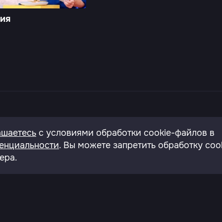
рия
онфиденциальности
Согласие на обработку перс.да
ашаетесь
с условиями обработки cookie-файлов в
енциальности
. Вы можете запретить обработку coo
ера.
., д.43