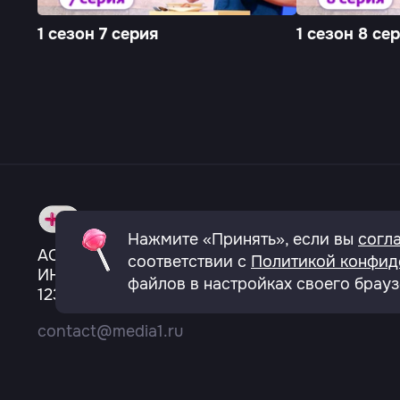
1 сезон 7 серия
1 сезон 8 се
О телеканале
Вакансии
Политика к
Нажмите «Принять», если вы
согл
АО «ТВ сервис»
соответствии с
Политикой конфид
ИНН 7703136921
файлов в настройках своего брауз
123557, город Москва, Большой Тишинский пер
contact@media1.ru