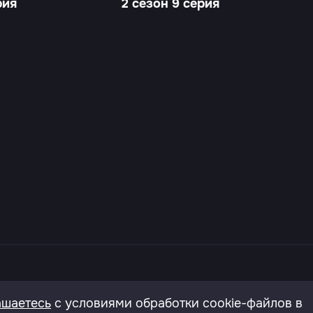
рия
2 сезон 9 серия
онфиденциальности
Согласие на обработку перс.да
ашаетесь
с условиями обработки cookie-файлов в