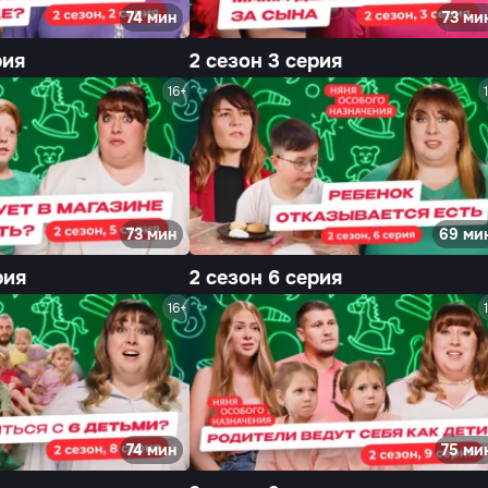
74 мин
73 ми
рия
2 сезон 3 серия
16+
73 мин
69 ми
рия
2 сезон 6 серия
16+
74 мин
75 ми