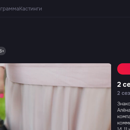
ограмма
Кастинги
6+
2 с
2 се
Знако
Алёна
компа
комме
14, 1