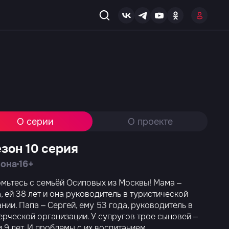
О серии
О проекте
езон 10 серия
зона
16+
мьтесь с семьёй Осиповых из Москвы! Мама –
, ей 38 лет и она руководитель в туристической
нии. Папа – Сергей, ему 53 года, руководитель в
рческой организации. У супругов трое сыновей –
1 и 9 лет. И проблемы с их воспитанием.