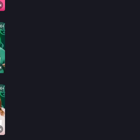
н
16+
н
16+
н