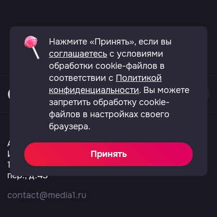
Нажмите «Принять», если вы
соглашаетесь
с условиями
обработки cookie-файлов в
соответствии с
Политикой
конфиденциальности
. Вы можете
запретить обработку cookie-
файлов в настройках своего
О телеканале
Вакансии
Политика конфиденциальности
браузера.
Согласие на обработку перс.данных
Не показывает Ю?
АО «ТВ сервис»
ИНН 7703136921
Принять
123557, город Москва, Большой Тишинский
пер., д.43
contact@media1.ru