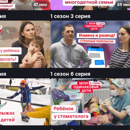
47 мин
49 ми
рия
1 сезон 3 серия
16+
рия
1 сезон 6 серия
16+