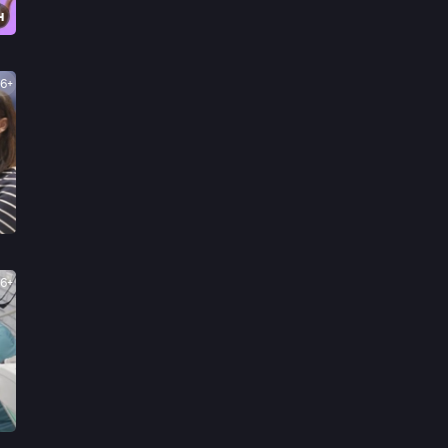
н
16+
16+