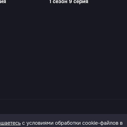
рия
1 сезон 9 серия
онфиденциальности
Согласие на обработку перс.да
ашаетесь
с условиями обработки cookie-файлов в