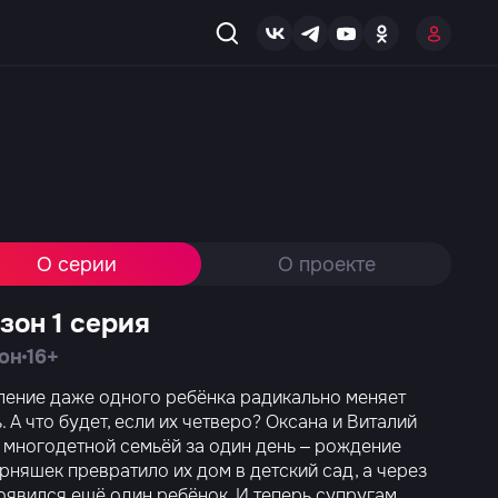
О серии
О проекте
езон 1 серия
зон
16+
ение даже одного ребёнка радикально меняет
. А что будет, если их четверо? Оксана и Виталий
 многодетной семьёй за один день – рождение
рняшек превратило их дом в детский сад, а через
оявился ещё один ребёнок. И теперь супругам