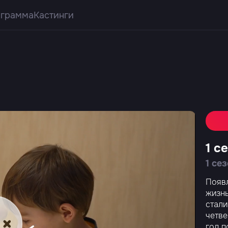
ограмма
Кастинги
1 с
1 се
Появл
жизнь
стали
четве
год п