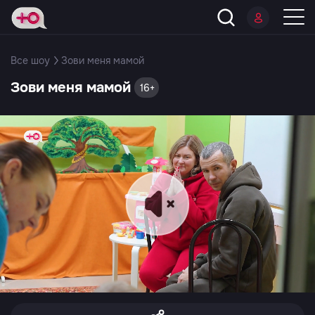
Все шоу
Зови меня мамой
Зови меня мамой
16+