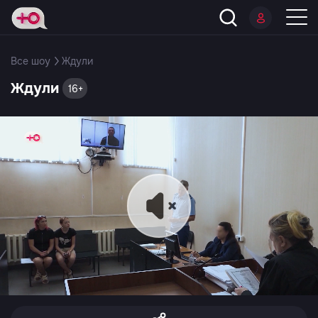
Все шоу
Ждули
Ждули
16+