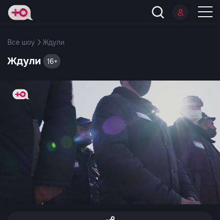
Все шоу
Ждули
Ждули
16+