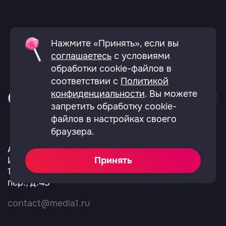
Нажмите «Принять», если вы
соглашаетесь
с условиями
обработки cookie-файлов в
соответствии с
Политикой
конфиденциальности
. Вы можете
запретить обработку cookie-
файлов в настройках своего
О телеканале
Вакансии
Политика конфиденциальности
браузера.
Согласие на обработку перс.данных
Не показывает Ю?
АО «ТВ сервис»
ИНН 7703136921
Принять
123557, город Москва, Большой Тишинский
пер., д.43
contact@media1.ru