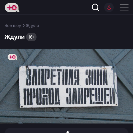
Все шоу
Ждули
Ждули
16+