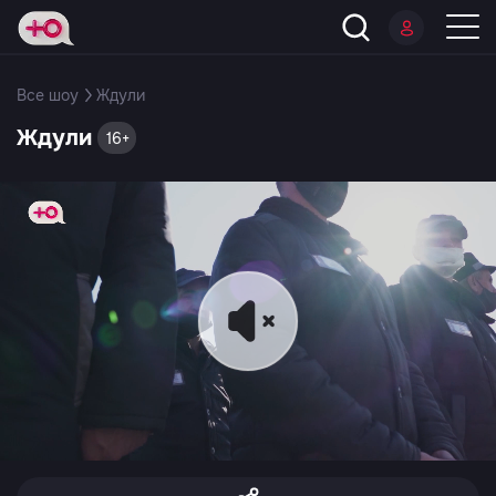
Все шоу
Ждули
Ждули
16+